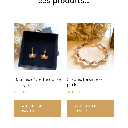
ces produits...
Boucles d’oreille dorée
Créoles torsadées
Ginkgo
perles
32,00
€
32,00
€
AJOUTER AU
AJOUTER AU
PANIER
PANIER