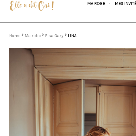
MA ROBE
MES INVIT
Home
Ma robe
Elsa Gary
LINA