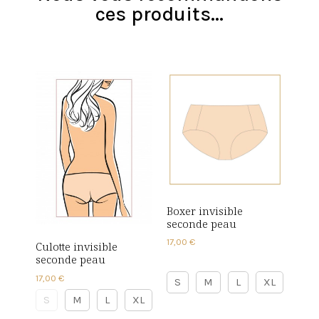
ces produits...
Boxer invisible
seconde peau
17,00
€
Culotte invisible
seconde peau
17,00
€
S
M
L
XL
S
M
L
XL